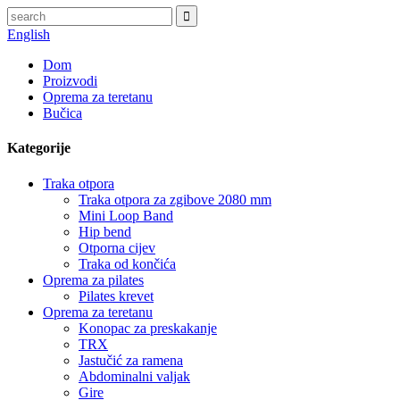
English
Dom
Proizvodi
Oprema za teretanu
Bučica
Kategorije
Traka otpora
Traka otpora za zgibove 2080 mm
Mini Loop Band
Hip bend
Otporna cijev
Traka od končića
Oprema za pilates
Pilates krevet
Oprema za teretanu
Konopac za preskakanje
TRX
Jastučić za ramena
Abdominalni valjak
Gire