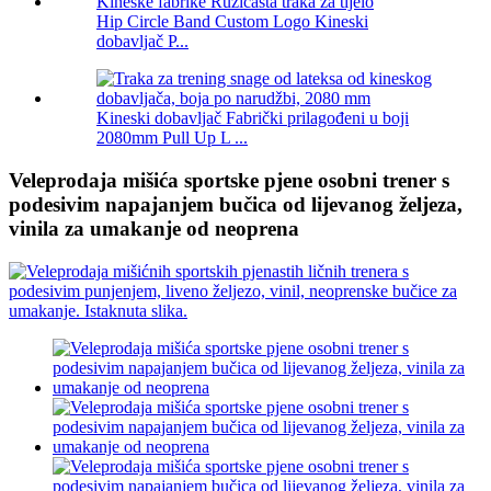
Hip Circle Band Custom Logo Kineski
dobavljač P...
Kineski dobavljač Fabrički prilagođeni u boji
2080mm Pull Up L ...
Veleprodaja mišića sportske pjene osobni trener s
podesivim napajanjem bučica od lijevanog željeza,
vinila za umakanje od neoprena