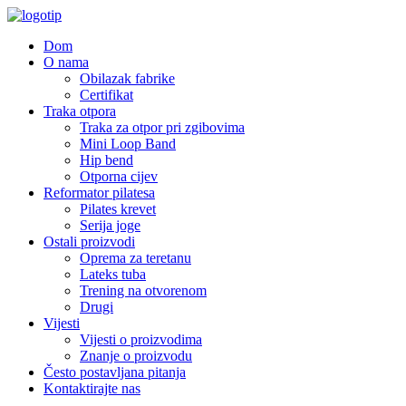
Dom
O nama
Obilazak fabrike
Certifikat
Traka otpora
Traka za otpor pri zgibovima
Mini Loop Band
Hip bend
Otporna cijev
Reformator pilatesa
Pilates krevet
Serija joge
Ostali proizvodi
Oprema za teretanu
Lateks tuba
Trening na otvorenom
Drugi
Vijesti
Vijesti o proizvodima
Znanje o proizvodu
Često postavljana pitanja
Kontaktirajte nas