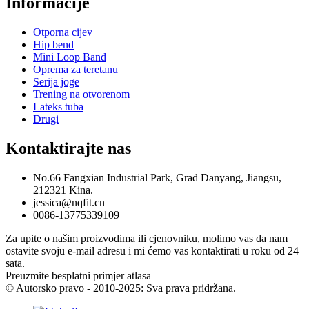
Informacije
Otporna cijev
Hip bend
Mini Loop Band
Oprema za teretanu
Serija joge
Trening na otvorenom
Lateks tuba
Drugi
Kontaktirajte nas
No.66 Fangxian Industrial Park, Grad Danyang, Jiangsu,
212321 Kina.
jessica@nqfit.cn
0086-13775339109
Za upite o našim proizvodima ili cjenovniku, molimo vas da nam
ostavite svoju e-mail adresu i mi ćemo vas kontaktirati u roku od 24
sata.
Preuzmite besplatni primjer atlasa
© Autorsko pravo - 2010-2025: Sva prava pridržana.