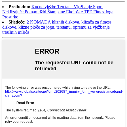
Prethodno:
Kućne vježbe Teretana Vježbanje Sport
Neklizajuće Po narudžbi Štampane Ekološke TPE Fitnes Joga
Prostirke
Sljedeće:
2 KOMADA kliznih diskova, klizača za fitness
diskove, klizne ploče za jogu, teretanu, opremu za vježbanje
trbušnih mišića