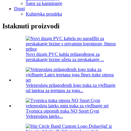
Šator za kampiranje
Drugi
Kuhinjska prostirka
Istaknuti proizvodi
Novi dizajn PVC kabla prilagođenog za
preskakanje brzine užeta za preskakanje ...
Veleprodaja prilagođenih logo traka za vježbanje
od lateksa za teretanu za jogu...
Tvornica otpornih traka NQ Sport Gym
Veleprodaja lateks...