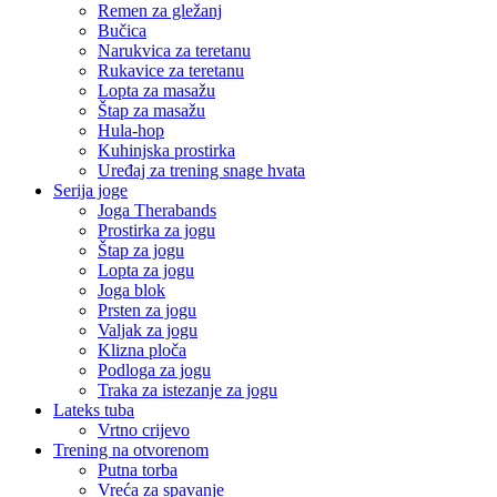
Remen za gležanj
Bučica
Narukvica za teretanu
Rukavice za teretanu
Lopta za masažu
Štap za masažu
Hula-hop
Kuhinjska prostirka
Uređaj za trening snage hvata
Serija joge
Joga Therabands
Prostirka za jogu
Štap za jogu
Lopta za jogu
Joga blok
Prsten za jogu
Valjak za jogu
Klizna ploča
Podloga za jogu
Traka za istezanje za jogu
Lateks tuba
Vrtno crijevo
Trening na otvorenom
Putna torba
Vreća za spavanje