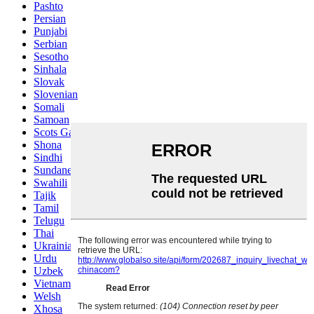
Pashto
Persian
Punjabi
Serbian
Sesotho
Sinhala
Slovak
Slovenian
Somali
Samoan
Scots Gaelic
Shona
Sindhi
Sundanese
Swahili
Tajik
Tamil
Telugu
Thai
Ukrainian
Urdu
Uzbek
Vietnamese
Welsh
Xhosa