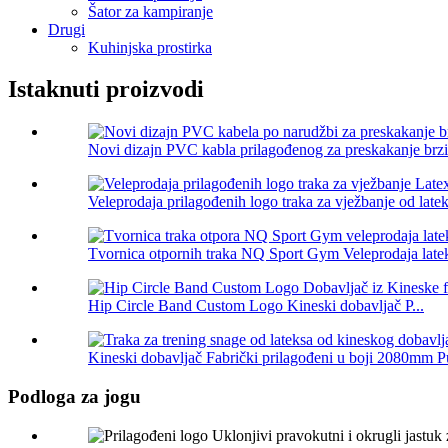
Šator za kampiranje
Drugi
Kuhinjska prostirka
Istaknuti proizvodi
Novi dizajn PVC kabla prilagođenog za preskakanje brzin
Veleprodaja prilagođenih logo traka za vježbanje od lateks
Tvornica otpornih traka NQ Sport Gym Veleprodaja latek
Hip Circle Band Custom Logo Kineski dobavljač P...
Kineski dobavljač Fabrički prilagođeni u boji 2080mm Pu
Podloga za jogu