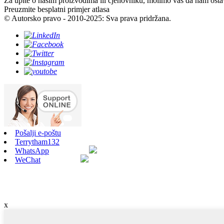
Za upite o našim proizvodima ili cjenovniku, molimo vas da nam ostavi
Preuzmite besplatni primjer atlasa
© Autorsko pravo - 2010-2025: Sva prava pridržana.
Pošalji e-poštu
Terrytham132
WhatsApp
WeChat
x