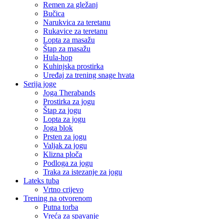
Remen za gležanj
Bučica
Narukvica za teretanu
Rukavice za teretanu
Lopta za masažu
Štap za masažu
Hula-hop
Kuhinjska prostirka
Uređaj za trening snage hvata
Serija joge
Joga Therabands
Prostirka za jogu
Štap za jogu
Lopta za jogu
Joga blok
Prsten za jogu
Valjak za jogu
Klizna ploča
Podloga za jogu
Traka za istezanje za jogu
Lateks tuba
Vrtno crijevo
Trening na otvorenom
Putna torba
Vreća za spavanje