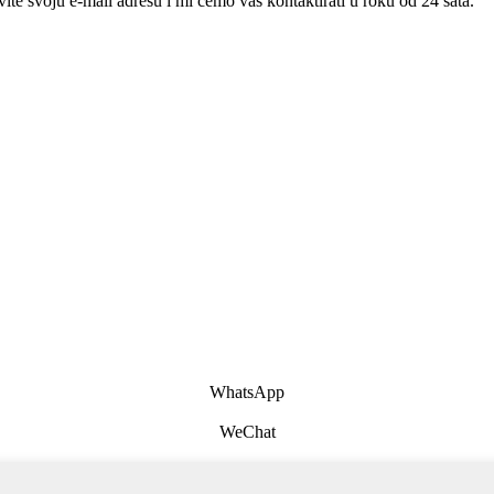
te svoju e-mail adresu i mi ćemo vas kontaktirati u roku od 24 sata.
WhatsApp
WeChat