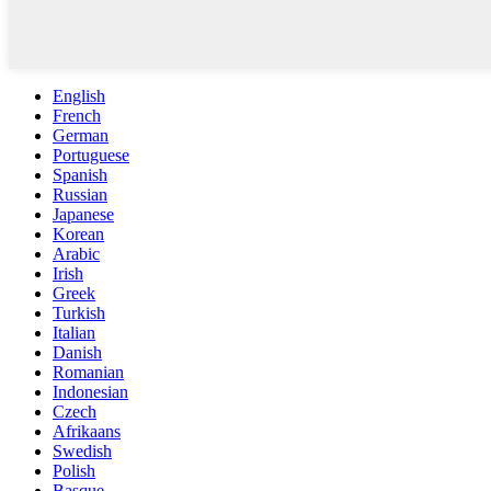
English
French
German
Portuguese
Spanish
Russian
Japanese
Korean
Arabic
Irish
Greek
Turkish
Italian
Danish
Romanian
Indonesian
Czech
Afrikaans
Swedish
Polish
Basque