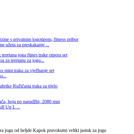
e užeta za preskakanje ...
a za teretanu za jogu...
s...
ll Up L ...