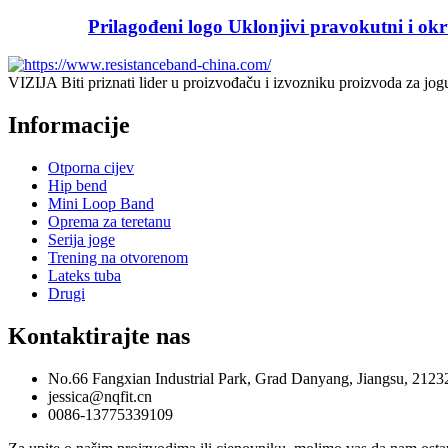
Prilagođeni logo Uklonjivi pravokutni i okr
VIZIJA Biti priznati lider u proizvođaču i izvozniku proizvoda za jogu
Informacije
Otporna cijev
Hip bend
Mini Loop Band
Oprema za teretanu
Serija joge
Trening na otvorenom
Lateks tuba
Drugi
Kontaktirajte nas
No.66 Fangxian Industrial Park, Grad Danyang, Jiangsu, 2123
jessica@nqfit.cn
0086-13775339109