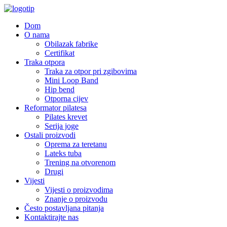
Dom
O nama
Obilazak fabrike
Certifikat
Traka otpora
Traka za otpor pri zgibovima
Mini Loop Band
Hip bend
Otporna cijev
Reformator pilatesa
Pilates krevet
Serija joge
Ostali proizvodi
Oprema za teretanu
Lateks tuba
Trening na otvorenom
Drugi
Vijesti
Vijesti o proizvodima
Znanje o proizvodu
Često postavljana pitanja
Kontaktirajte nas