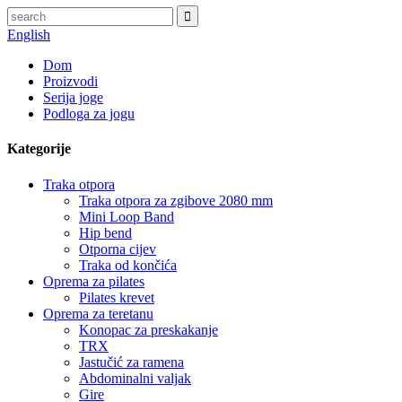
English
Dom
Proizvodi
Serija joge
Podloga za jogu
Kategorije
Traka otpora
Traka otpora za zgibove 2080 mm
Mini Loop Band
Hip bend
Otporna cijev
Traka od končića
Oprema za pilates
Pilates krevet
Oprema za teretanu
Konopac za preskakanje
TRX
Jastučić za ramena
Abdominalni valjak
Gire