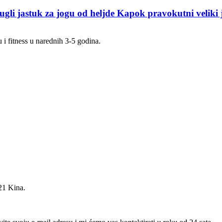
ugli jastuk za jogu od heljde Kapok pravokutni veliki 
 i fitness u narednih 3-5 godina.
21 Kina.