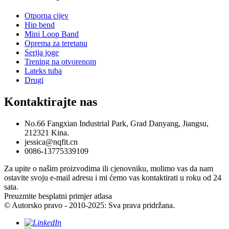
Otporna cijev
Hip bend
Mini Loop Band
Oprema za teretanu
Serija joge
Trening na otvorenom
Lateks tuba
Drugi
Kontaktirajte nas
No.66 Fangxian Industrial Park, Grad Danyang, Jiangsu,
212321 Kina.
jessica@nqfit.cn
0086-13775339109
Za upite o našim proizvodima ili cjenovniku, molimo vas da nam
ostavite svoju e-mail adresu i mi ćemo vas kontaktirati u roku od 24
sata.
Preuzmite besplatni primjer atlasa
© Autorsko pravo - 2010-2025: Sva prava pridržana.