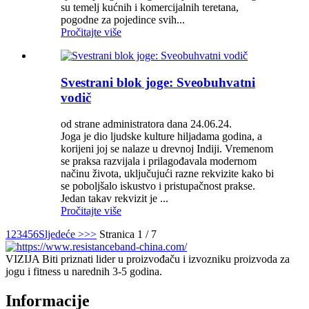
su temelj kućnih i komercijalnih teretana,
pogodne za pojedince svih...
Pročitajte više
Svestrani blok joge: Sveobuhvatni
vodič
od strane administratora dana 24.06.24.
Joga je dio ljudske kulture hiljadama godina, a
korijeni joj se nalaze u drevnoj Indiji. Vremenom
se praksa razvijala i prilagođavala modernom
načinu života, uključujući razne rekvizite kako bi
se poboljšalo iskustvo i pristupačnost prakse.
Jedan takav rekvizit je ...
Pročitajte više
1
2
3
4
5
6
Sljedeće >
>>
Stranica 1 / 7
VIZIJA Biti priznati lider u proizvođaču i izvozniku proizvoda za
jogu i fitness u narednih 3-5 godina.
Informacije