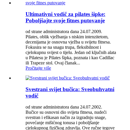
Ultimativni vodič za pilates šipke:
Poboljšajte svoje fitnes putovanje
od strane administratora dana 24.07.2009.
Pilates, oblik vježbanja s niskim intenzitetom,
decenijama je osnovna vježba u svijetu fitnesa.
Fokusira se na snagu trupa, fleksibilnost i
cjelokupnu svijest o tijelu. Jedan od ključnih alata
u Pilatesu je Pilates šipka, poznata i kao Cadillac
ili Trapeze stol. Ovaj članak...
Pročitajte više
Svestrani svijet bučica: Sveobuhvatni
vodič
od strane administratora dana 24.07.2002.
Bučice su osnovni dio svijeta fitnesa, nudeći
svestran i efikasan način za izgradnju snage,
povećanje mišićnog tonusa i poboljšanje
cjelokupnog fizičkog zdravlja. Ove ručne tegove