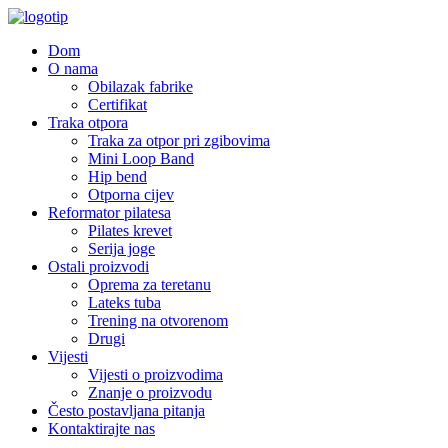
Dom
O nama
Obilazak fabrike
Certifikat
Traka otpora
Traka za otpor pri zgibovima
Mini Loop Band
Hip bend
Otporna cijev
Reformator pilatesa
Pilates krevet
Serija joge
Ostali proizvodi
Oprema za teretanu
Lateks tuba
Trening na otvorenom
Drugi
Vijesti
Vijesti o proizvodima
Znanje o proizvodu
Često postavljana pitanja
Kontaktirajte nas