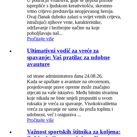
U području vrtlarstva, gdje se ljepota prirode
isprepliće s ljudskom kreativnošću, skromno
vrtno crijevo predstavlja neopjevanog heroja.
Ovaj članak duboko zalazi u svijet vrtnih crijeva,
istražujući njihove vrste, karakteristike,
održavanje i bezbrojne načine na koje
poboljšavaju naš...
Pročitajte više
Ultimativni vodič za vreće za
spavanje: Vaš pratilac za udobne
avanture
od strane administratora dana 24.08.26.
Kada se upuštate u avanture na otvorenom,
posjedovanje prave opreme može značajno
utjecati na vaše iskustvo. Među bitnim stvarima
koje nikada ne biste smjeli propustiti u svom
ruksaku je vreća za spavanje. Visokokvalitetna
vreća za spavanje ne samo da pruža toplinu i
udobnost, već i osigurava ...
Pročitajte više
Važnost sportskih štitnika za koljena: