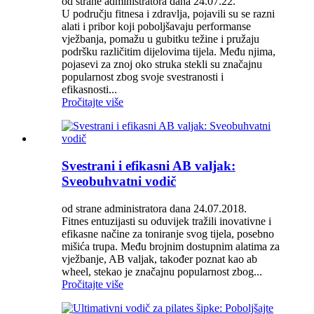
od strane administratora dana 24.07.22.
U području fitnesa i zdravlja, pojavili su se razni
alati i pribor koji poboljšavaju performanse
vježbanja, pomažu u gubitku težine i pružaju
podršku različitim dijelovima tijela. Među njima,
pojasevi za znoj oko struka stekli su značajnu
popularnost zbog svoje svestranosti i
efikasnosti...
Pročitajte više
Svestrani i efikasni AB valjak:
Sveobuhvatni vodič
od strane administratora dana 24.07.2018.
Fitnes entuzijasti su oduvijek tražili inovativne i
efikasne načine za toniranje svog tijela, posebno
mišića trupa. Među brojnim dostupnim alatima za
vježbanje, AB valjak, također poznat kao ab
wheel, stekao je značajnu popularnost zbog...
Pročitajte više