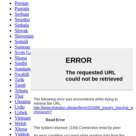
Persian
Punjabi
Serbian
Sesotho
Sinhala
Slovak
Slovenian
Somali
Samoan
Scots Gaelic
Shona
Sindhi
Sundanese
Swahili
Tajik
Tamil
Telugu
Thai
Ukrainian
Urdu
Uzbek
Vietnamese
Welsh
Xhosa
Yiddish