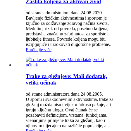
Zaštita koljena za aktivan život
od strane administratora dana 24.08.2020.
Bavljenje fizičkim aktivnostima i sportom je
ključno za održavanje zdravog načina života.
Međutim, rizik od povreda, posebno koljena,
predstavlja značajnu zabrinutost za sportiste i
ljubitelje fitnesa. Povrede koljena mogu biti
iscrpljujuće i uzrokovati dugoročne probleme...
Pročitajte više
Trake za gležnjeve: Mali dodatak,
veliki učinak
od strane administratora dana 24.08.2005.
U sportu i svakodnevnim aktivnostima, trake za
gležanj možda nisu uvijek u fokusu pažnje, ali
igraju ključnu ulogu. Ovaj članak će se
pozabaviti definicijom, vrstama, funkcijama,
scenarijima primjene traka za gležanj, kao i
njihovim utjecajem na različite populacije, a...
Pročitajte više