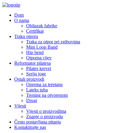
Dom
O nama
Obilazak fabrike
Certifikat
Traka otpora
Traka za otpor pri zgibovima
Mini Loop Band
Hip bend
Otporna cijev
Reformator pilatesa
Pilates krevet
Serija joge
Ostali proizvodi
Oprema za teretanu
Lateks tuba
Trening na otvorenom
Drugi
Vijesti
Vijesti o proizvodima
Znanje o proizvodu
Često postavljana pitanja
Kontaktirajte nas