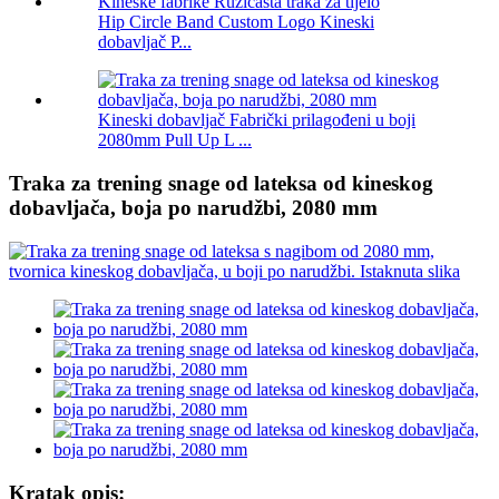
Hip Circle Band Custom Logo Kineski
dobavljač P...
Kineski dobavljač Fabrički prilagođeni u boji
2080mm Pull Up L ...
Traka za trening snage od lateksa od kineskog
dobavljača, boja po narudžbi, 2080 mm
Kratak opis: