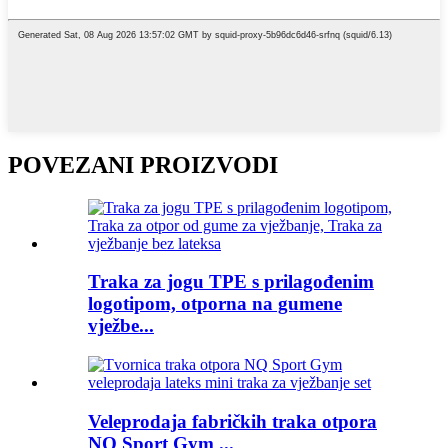
POVEZANI PROIZVODI
Traka za jogu TPE s prilagođenim
logotipom, otporna na gumene
vježbe...
Veleprodaja fabričkih traka otpora
NQ Sport Gym ...