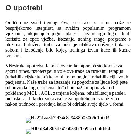
O upotrebi
Odlično uz svaki trening. Ovaj set traka za otpor može se
besprijekorno integrirati sa svakim popularnim programom
vježbanja, uključujući jogu, pilates i još mnogo toga. Ili ih
koristite za opće vježbe, istezanje, trening snage, programe s
utezima. Priložena torba za nošenje olakšava nošenje traka sa
sobom i izvođenje bilo kojeg treninga izvan kuće ili kućne
teretane.
Višestruka upotreba. Iako se ove trake otpora često koriste za
sport i fitnes, fizioterapeuti vole ove trake za fizikalnu terapiju
(rehabilitacijske trake) kako bi im pomogle u rehabilitaciji svojih
pacijenata. Naše trake za istezanje su pogodne za ljude koji pate
od povreda nogu, koljena i leđa i pomažu u oporavku od
pokidanog MCL i ACL, zamjene koljena, rehabilitacije patele i
meniskusa. Također su savršene za upotrebu od strane žena
nakon trudnoće i porođaja kako bi održale svoje tijelo u formi.