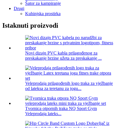
Šator za kampiranje
Drugi
Kuhinjska prostirka
Istaknuti proizvodi
Novi dizajn PVC kabla prilagođenog za
preskakanje brzine užeta za preskakanje ...
Veleprodaja prilagođenih logo traka za vježbanje
od lateksa za teretanu za jogu...
Tvornica otpornih traka NQ Sport Gym
Veleprodaja lateks...