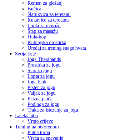
Remen za gležanj
Bučica
Narukvica za teretanu
Rukavice za teretanu
Lopta za masažu
Štap za masažu
Hula-hop
Kuhinjska prostirka
Uređaj za trening snage hvata
Serija joge
Joga Therabands
Prostirka za jogu
Štap za jogu
Lopta za jogu
Joga blok
Prsten za jogu
Valjak za jogu
Klizna ploča
Podloga za jogu
Traka za istezanje za jogu
Lateks tuba
Vrtno crijevo
Trening na otvorenom
Putna torba
Vreća za spavanje