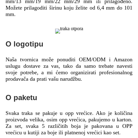
mm/13 mm/19 mm/22 mm/29 mm ili prilagođeno.
Možete prilagoditi širinu koju želite od 6,4 mm do 101
mm.
O logotipu
Naša tvornica može ponuditi OEM/ODM i Amazon
uslugu dostave za vas, tako da samo trebate navesti
svoje potrebe, a mi ćemo organizirati profesionalnog
prodavača da prati vašu narudžbu.
O paketu
Svaka traka se pakuje u opp vrećice. Ako je količina
proizvoda velika, osim opp vrećica, pakujemo u karton.
Za set, svaka 5 različitih boja je pakovana u OPP
vrećicu u kutiji za boje ili platnenoj vrećici kao set.