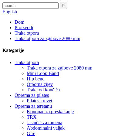
English
Dom
Proizvodi
Traka otpora
Traka otpora za zgibove 2080 mm
Kategorije
Traka otpora
Traka otpora za zgibove 2080 mm
Mini Loop Band
Hip bend
Otporna cijev
Traka od končića
Oprema za pilates
Pilates krevet
Oprema za teretanu
Konopac za preskakanje
TRX
Jastučić za ramena
Abdominalni valjak
Gire