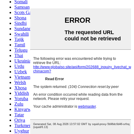
Somali
Samoan
Scots Gaelic
Shona
Sindhi
Sundanese
Swahili
Tajik
Tamil
Telugu
Thai
Ukrainian
Urdu
Uzbek
Vietnamese
Welsh
Xhosa
Yiddish
Yoruba
Zulu
Kinyarwanda
Tatar
Oriya
Turkmen
Uyghur