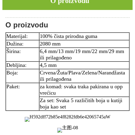
O proizvodu
O proizvodu
Materijal:
100% čista prirodna guma
Dužina:
2080 mm
Širina:
6,4 mm/13 mm/19 mm/22 mm/29 mm
ili prilagođeno
Debljina:
4,5 mm
Boja:
Crvena/Žuta/Plava/Zelena/Narandžasta
ili prilagođena
Paket:
za komad: svaka traka pakirana u opp
vrećicu
Za set: Svaka 5 različitih boja u kutiji
boja kao set