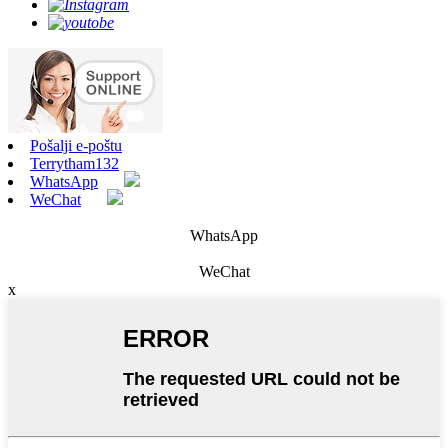
Pošalji e-poštu
Terrytham132
WhatsApp
WeChat
WhatsApp
WeChat
x