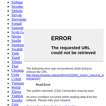
Serbian
Sesotho
Sinhala
Slovak
Slovenian
Somali
Samoan
Scots Gaelic
Shona
Sindhi
Sundanese
Swahili
Tajik
Tamil
Telugu
Thai
Ukrainian
Urdu
Uzbek
Vietnamese
Welsh
Xhosa
Yiddish
Yoruba
Zulu