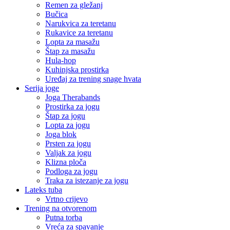
Remen za gležanj
Bučica
Narukvica za teretanu
Rukavice za teretanu
Lopta za masažu
Štap za masažu
Hula-hop
Kuhinjska prostirka
Uređaj za trening snage hvata
Serija joge
Joga Therabands
Prostirka za jogu
Štap za jogu
Lopta za jogu
Joga blok
Prsten za jogu
Valjak za jogu
Klizna ploča
Podloga za jogu
Traka za istezanje za jogu
Lateks tuba
Vrtno crijevo
Trening na otvorenom
Putna torba
Vreća za spavanje