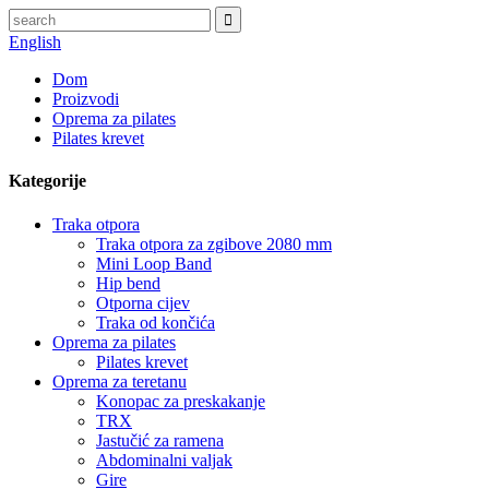
English
Dom
Proizvodi
Oprema za pilates
Pilates krevet
Kategorije
Traka otpora
Traka otpora za zgibove 2080 mm
Mini Loop Band
Hip bend
Otporna cijev
Traka od končića
Oprema za pilates
Pilates krevet
Oprema za teretanu
Konopac za preskakanje
TRX
Jastučić za ramena
Abdominalni valjak
Gire