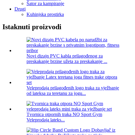
Šator za kampiranje
Drugi
Kuhinjska prostirka
Istaknuti proizvodi
Novi dizajn PVC kabla prilagođenog za
preskakanje brzine užeta za preskakanje ...
Veleprodaja prilagođenih logo traka za vježbanje
od lateksa za teretanu za jogu...
Tvornica otpornih traka NQ Sport Gym
Veleprodaja lateks...