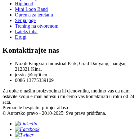
Hip bend
Mini Loop Band
Oprema za teretanu
Serija joge
Trening na otvorenom
Lateks tuba
Drugi
Kontaktirajte nas
No.66 Fangxian Industrial Park, Grad Danyang, Jiangsu,
212321 Kina.
jessica@nqfit.cn
0086-13775339109
Za upite o našim proizvodima ili cjenovniku, molimo vas da nam
ostavite svoju e-mail adresu i mi ćemo vas kontaktirati u roku od 24
sata.
Preuzmite besplatni primjer atlasa
© Autorsko pravo - 2010-2025: Sva prava pridržana.