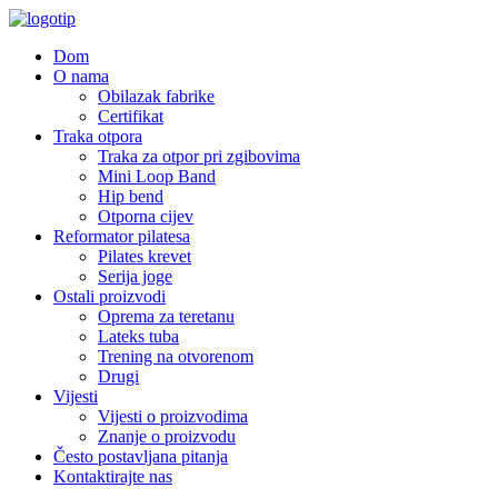
Dom
O nama
Obilazak fabrike
Certifikat
Traka otpora
Traka za otpor pri zgibovima
Mini Loop Band
Hip bend
Otporna cijev
Reformator pilatesa
Pilates krevet
Serija joge
Ostali proizvodi
Oprema za teretanu
Lateks tuba
Trening na otvorenom
Drugi
Vijesti
Vijesti o proizvodima
Znanje o proizvodu
Često postavljana pitanja
Kontaktirajte nas