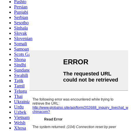
Pashto
Persian
Punjabi
Serbian
Sesotho
Sinhala
Slovak
Slovenian
Somali
Samoan
Scots Gaelic
Shona
Sindhi
Sundanese
Swahili
Tajik
Tamil
Telugu
Thai
Ukrainian
Urdu
Uzbek
Vietnamese
Welsh
Xhosa