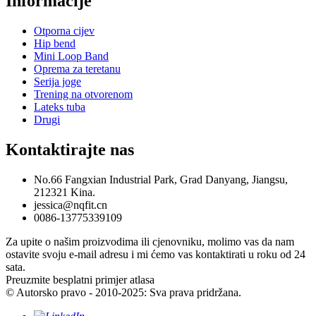
Informacije
Otporna cijev
Hip bend
Mini Loop Band
Oprema za teretanu
Serija joge
Trening na otvorenom
Lateks tuba
Drugi
Kontaktirajte nas
No.66 Fangxian Industrial Park, Grad Danyang, Jiangsu,
212321 Kina.
jessica@nqfit.cn
0086-13775339109
Za upite o našim proizvodima ili cjenovniku, molimo vas da nam
ostavite svoju e-mail adresu i mi ćemo vas kontaktirati u roku od 24
sata.
Preuzmite besplatni primjer atlasa
© Autorsko pravo - 2010-2025: Sva prava pridržana.