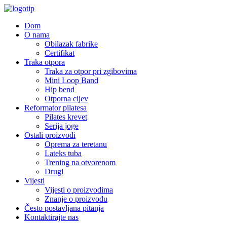
Dom
O nama
Obilazak fabrike
Certifikat
Traka otpora
Traka za otpor pri zgibovima
Mini Loop Band
Hip bend
Otporna cijev
Reformator pilatesa
Pilates krevet
Serija joge
Ostali proizvodi
Oprema za teretanu
Lateks tuba
Trening na otvorenom
Drugi
Vijesti
Vijesti o proizvodima
Znanje o proizvodu
Često postavljana pitanja
Kontaktirajte nas