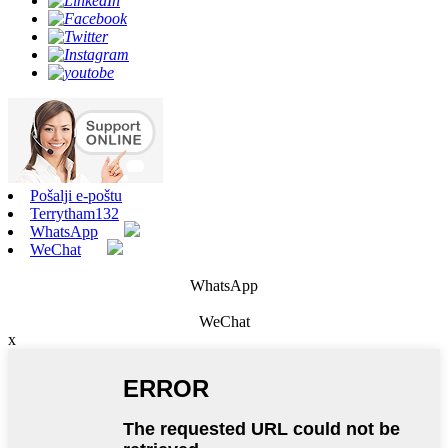
Pošalji e-poštu
Terrytham132
WhatsApp
WeChat
WhatsApp
WeChat
x