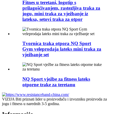
Fitnes u teretani, logotip s
prilagošćivanjem, rastezljiva traka za
jogu, mini traka za vježbanje iz
lateksa, setovi traka za otpor
Tvornica traka otpora NQ Sport
Gym veleprodaja lateks mini traka za
vježbanje set
NQ Sport vježbe za fitness lateks
otporne trake za teretanu
VIZIJA Biti priznati lider u proizvođaču i izvozniku proizvoda za
jogu i fitness u narednih 3-5 godina.