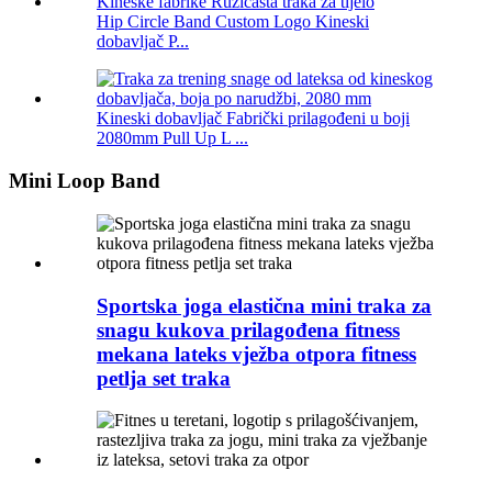
Hip Circle Band Custom Logo Kineski
dobavljač P...
Kineski dobavljač Fabrički prilagođeni u boji
2080mm Pull Up L ...
Mini Loop Band
Sportska joga elastična mini traka za
snagu kukova prilagođena fitness
mekana lateks vježba otpora fitness
petlja set traka