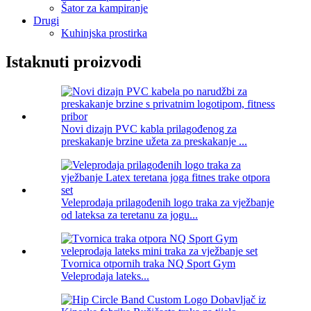
Šator za kampiranje
Drugi
Kuhinjska prostirka
Istaknuti proizvodi
Novi dizajn PVC kabla prilagođenog za
preskakanje brzine užeta za preskakanje ...
Veleprodaja prilagođenih logo traka za vježbanje
od lateksa za teretanu za jogu...
Tvornica otpornih traka NQ Sport Gym
Veleprodaja lateks...