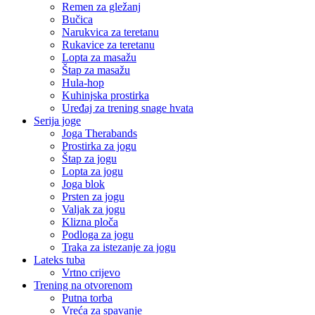
Remen za gležanj
Bučica
Narukvica za teretanu
Rukavice za teretanu
Lopta za masažu
Štap za masažu
Hula-hop
Kuhinjska prostirka
Uređaj za trening snage hvata
Serija joge
Joga Therabands
Prostirka za jogu
Štap za jogu
Lopta za jogu
Joga blok
Prsten za jogu
Valjak za jogu
Klizna ploča
Podloga za jogu
Traka za istezanje za jogu
Lateks tuba
Vrtno crijevo
Trening na otvorenom
Putna torba
Vreća za spavanje