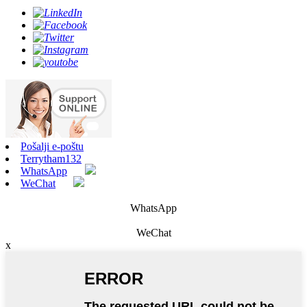
Pošalji e-poštu
Terrytham132
WhatsApp
WeChat
WhatsApp
WeChat
x