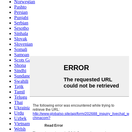
Norwegian
Pashto
Persian
Punjabi
Serbian
Sesotho
Sinhala
Slovak
Slovenian
Somali
Samoan
Scots Gaelic
Shona
Sindhi
Sundanese
Swahili
Tajik
Tamil
Telugu
Thai
Ukrainian
Urdu
Uzbek
Vietnamese
Welsh