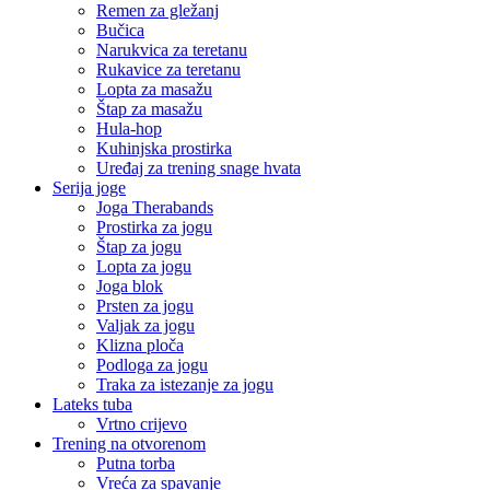
Remen za gležanj
Bučica
Narukvica za teretanu
Rukavice za teretanu
Lopta za masažu
Štap za masažu
Hula-hop
Kuhinjska prostirka
Uređaj za trening snage hvata
Serija joge
Joga Therabands
Prostirka za jogu
Štap za jogu
Lopta za jogu
Joga blok
Prsten za jogu
Valjak za jogu
Klizna ploča
Podloga za jogu
Traka za istezanje za jogu
Lateks tuba
Vrtno crijevo
Trening na otvorenom
Putna torba
Vreća za spavanje