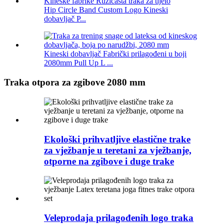
Hip Circle Band Custom Logo Kineski
dobavljač P...
Kineski dobavljač Fabrički prilagođeni u boji
2080mm Pull Up L ...
Traka otpora za zgibove 2080 mm
Ekološki prihvatljive elastične trake
za vježbanje u teretani za vježbanje,
otporne na zgibove i duge trake
Veleprodaja prilagođenih logo traka