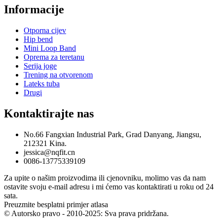
Informacije
Otporna cijev
Hip bend
Mini Loop Band
Oprema za teretanu
Serija joge
Trening na otvorenom
Lateks tuba
Drugi
Kontaktirajte nas
No.66 Fangxian Industrial Park, Grad Danyang, Jiangsu,
212321 Kina.
jessica@nqfit.cn
0086-13775339109
Za upite o našim proizvodima ili cjenovniku, molimo vas da nam
ostavite svoju e-mail adresu i mi ćemo vas kontaktirati u roku od 24
sata.
Preuzmite besplatni primjer atlasa
© Autorsko pravo - 2010-2025: Sva prava pridržana.