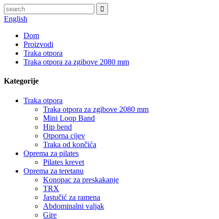
English
Dom
Proizvodi
Traka otpora
Traka otpora za zgibove 2080 mm
Kategorije
Traka otpora
Traka otpora za zgibove 2080 mm
Mini Loop Band
Hip bend
Otporna cijev
Traka od končića
Oprema za pilates
Pilates krevet
Oprema za teretanu
Konopac za preskakanje
TRX
Jastučić za ramena
Abdominalni valjak
Gire