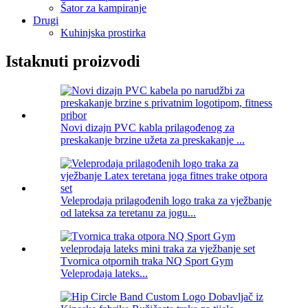
Šator za kampiranje
Drugi
Kuhinjska prostirka
Istaknuti proizvodi
Novi dizajn PVC kabla prilagođenog za
preskakanje brzine užeta za preskakanje ...
Veleprodaja prilagođenih logo traka za vježbanje
od lateksa za teretanu za jogu...
Tvornica otpornih traka NQ Sport Gym
Veleprodaja lateks...