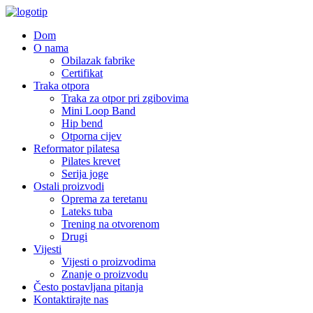
Dom
O nama
Obilazak fabrike
Certifikat
Traka otpora
Traka za otpor pri zgibovima
Mini Loop Band
Hip bend
Otporna cijev
Reformator pilatesa
Pilates krevet
Serija joge
Ostali proizvodi
Oprema za teretanu
Lateks tuba
Trening na otvorenom
Drugi
Vijesti
Vijesti o proizvodima
Znanje o proizvodu
Često postavljana pitanja
Kontaktirajte nas