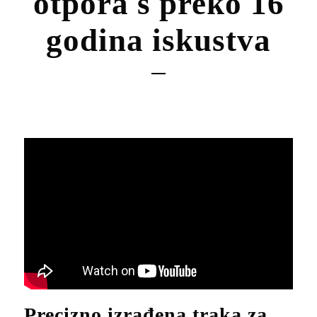
otpora s preko 16
godina iskustva
Precizno izrađena traka za