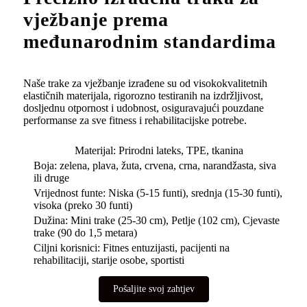
vježbanje prema
međunarodnim standardima
Naše trake za vježbanje izrađene su od visokokvalitetnih
elastičnih materijala, rigorozno testiranih na izdržljivost,
dosljednu otpornost i udobnost, osiguravajući pouzdane
performanse za sve fitness i rehabilitacijske potrebe.
Materijal: Prirodni lateks, TPE, tkanina
Boja: zelena, plava, žuta, crvena, crna, narandžasta, siva
ili druge
Vrijednost funte: Niska (5-15 funti), srednja (15-30 funti),
visoka (preko 30 funti)
Dužina: Mini trake (25-30 cm), Petlje (102 cm), Cjevaste
trake (90 do 1,5 metara)
Ciljni korisnici: Fitnes entuzijasti, pacijenti na
rehabilitaciji, starije osobe, sportisti
Pošaljite svoj zahtjev