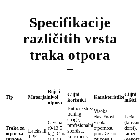
Specifikacije
različitih vrsta
traka otpora
Boje i
Ciljni
Ciljni
Tip
Materijal
nivoi
Karakteristike
korisnici
mišići
otpora
Entuzijasti za
Visoka
trening
elastičnost +
Leđa
snage,
Crvena
visoka
(latissi
profesionalni
Traka za
(9-13,5
otpornost,
dorsi),
Lateks ili
sportisti,
otpor za
kg), Crna
pomaže kod
ramena
TPE
korisnici sa
zgibove
(13-23
zgibova i
(deltoidi