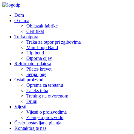
Dom
O nama
Obilazak fabrike
Certifikat
Traka otpora
Traka za otpor pri zgibovima
Mini Loop Band
Hip bend
Otporna cijev
Reformator pilatesa
Pilates krevet
Serija joge
Ostali proizvodi
Oprema za teretanu
Lateks tuba
Trening na otvorenom
Drugi
Vijesti
Vijesti o proizvodima
Znanje o proizvodu
Često postavljana pitanja
Kontaktirajte nas