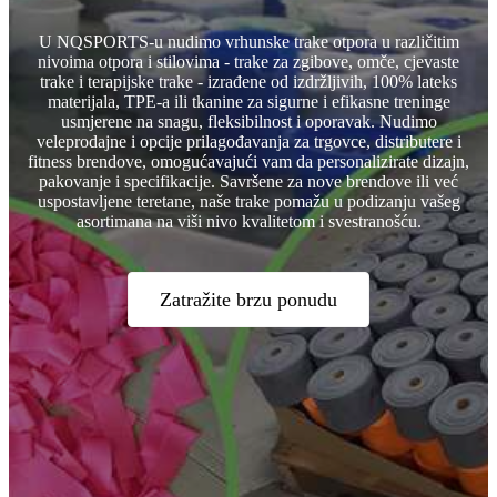
U NQSPORTS-u nudimo vrhunske trake otpora u različitim
nivoima otpora i stilovima - trake za zgibove, omče, cjevaste
trake i terapijske trake - izrađene od izdržljivih, 100% lateks
materijala, TPE-a ili tkanine za sigurne i efikasne treninge
usmjerene na snagu, fleksibilnost i oporavak. Nudimo
veleprodajne i opcije prilagođavanja za trgovce, distributere i
fitness brendove, omogućavajući vam da personalizirate dizajn,
pakovanje i specifikacije. Savršene za nove brendove ili već
uspostavljene teretane, naše trake pomažu u podizanju vašeg
asortimana na viši nivo kvalitetom i svestranošću.
Zatražite brzu ponudu