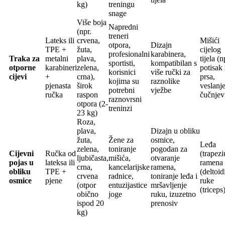
kg)
treningu
snage
Više boja
Napredni
(npr.
treneri
Lateks ili
crvena,
Mišići
otpora,
Dizajn
TPE +
žuta,
cijelog
profesionalni
karabinera,
Traka za
metalni
plava,
tijela (n
sportisti,
kompatibilan s
otporne
karabineri
zelena,
potisak
korisnici
više ručki za
cijevi
+
crna),
prsa,
kojima su
raznolike
pjenasta
širok
veslanje
potrebni
vježbe
ručka
raspon
čučnjev
raznovrsni
otpora (2-
treninzi
23 kg)
Roza,
plava,
Dizajn u obliku
žuta,
Žene za
osmice,
Leđa
zelena,
toniranje
pogodan za
Cijevni
Ručka od
(trapezi
ljubičasta,
mišića,
otvaranje
pojas u
lateksa ili
ramena
crna,
kancelarijske
ramena,
obliku
TPE +
(deltoidi
crvena
radnice,
toniranje leđa i
osmice
pjene
ruke
(otpor
entuzijastice
mršavljenje
(triceps
obično
joge
ruku, izuzetno
ispod 20
prenosiv
kg)