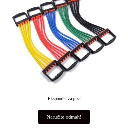
Ekspander za prsa
Naručite odmah!