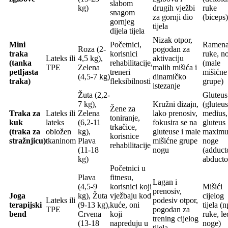
slabom
kg)
drugih vježbi
ruke
snagom
za gornji dio
(biceps)
gornjeg
tijela
dijela tijela
Nizak otpor,
Mini
Početnici,
Ramena
Roza (2-
pogodan za
traka
korisnici
ruke, n
Lateks ili
4,5 kg),
aktivaciju
(tanka
rehabilitacije,
(male
TPE
Zelena
malih mišića i
petljasta
treneri
mišićne
(4,5-7 kg)
dinamičko
traka)
fleksibilnosti
grupe)
istezanje
Žuta (2,2-
Gluteus
7 kg),
Kružni dizajn,
(gluteus
Žene za
Traka za
Lateks ili
Zelena
lako prenosiv,
medius,
toniranje,
kuk
lateks
(6,2-11
fokusira se na
gluteus
trkačice,
(traka za
obložen
kg),
gluteuse i male
maximu
korisnice
stražnjicu)
tkaninom
Plava
mišićne grupe
noge
rehabilitacije
(11-18
nogu
(adduct
kg)
abducto
Početnici u
Plava
fitnesu,
Lagan i
(4,5-9
korisnici koji
Mišići
prenosiv,
Joga
kg), Žuta
vježbaju kod
cijelog
Lateks ili
podesiv otpor,
terapijski
(9-13 kg),
kuće, oni
tijela (n
TPE
pogodan za
bend
Crvena
koji
ruke, le
trening cijelog
(13-18
napreduju u
noge)
tijela