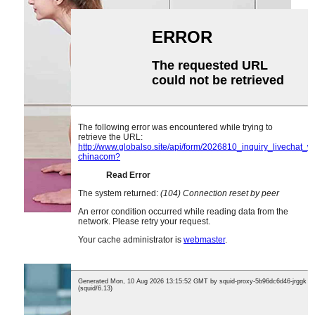
Trake otpora za gluteuse