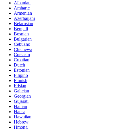
Albanian
Amharic
Armenian
Azerbaijani
Belarusian
Bengali
Bosnian
Bulgarian
Cebuano
Chichewa
Corsican
Croatian
Dutch
Estonian
Filipino
Finnish
Frisian
Galician
Georgian
Gujarati
Haitian
Hausa
Hawaiian
Hebrew
Hmong