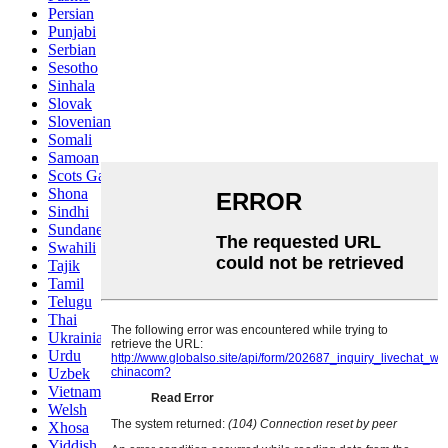
Persian
Punjabi
Serbian
Sesotho
Sinhala
Slovak
Slovenian
Somali
Samoan
Scots Gaelic
Shona
Sindhi
Sundanese
Swahili
Tajik
Tamil
Telugu
Thai
Ukrainian
Urdu
Uzbek
Vietnamese
Welsh
Xhosa
Yiddish