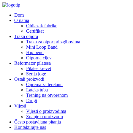
Dom
O nama
Obilazak fabrike
Certifikat
Traka otpora
Traka za otpor pri zgibovima
Mini Loop Band
Hip bend
Otporna cijev
Reformator pilatesa
Pilates krevet
Serija joge
Ostali proizvodi
Oprema za teretanu
Lateks tuba
Trening na otvorenom
Drugi
Vijesti
Vijesti o proizvodima
Znanje o proizvodu
Često postavljana pitanja
Kontaktirajte nas