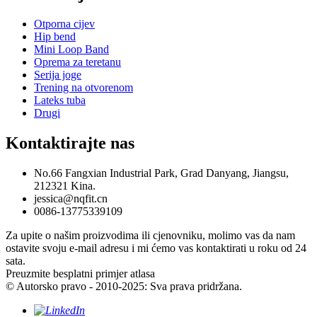
Otporna cijev
Hip bend
Mini Loop Band
Oprema za teretanu
Serija joge
Trening na otvorenom
Lateks tuba
Drugi
Kontaktirajte nas
No.66 Fangxian Industrial Park, Grad Danyang, Jiangsu,
212321 Kina.
jessica@nqfit.cn
0086-13775339109
Za upite o našim proizvodima ili cjenovniku, molimo vas da nam
ostavite svoju e-mail adresu i mi ćemo vas kontaktirati u roku od 24
sata.
Preuzmite besplatni primjer atlasa
© Autorsko pravo - 2010-2025: Sva prava pridržana.