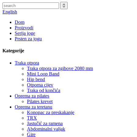
English
Dom
Proizvodi
Serija joge
Prsten za jogu
Kategorije
Traka otpora
Traka otpora za zgibove 2080 mm
Mini Loop Band
Hip bend
Otporna cijev
Traka od končića
Oprema za pilates
Pilates krevet
Oprema za teretanu
Konopac za preskakanje
TRX
Jastučić za ramena
Abdominalni valjak
Gire