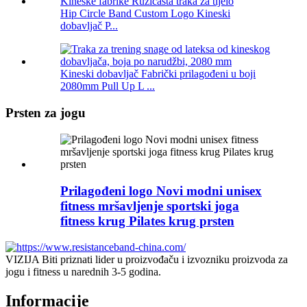
Hip Circle Band Custom Logo Kineski
dobavljač P...
Kineski dobavljač Fabrički prilagođeni u boji
2080mm Pull Up L ...
Prsten za jogu
Prilagođeni logo Novi modni unisex
fitness mršavljenje sportski joga
fitness krug Pilates krug prsten
VIZIJA Biti priznati lider u proizvođaču i izvozniku proizvoda za
jogu i fitness u narednih 3-5 godina.
Informacije