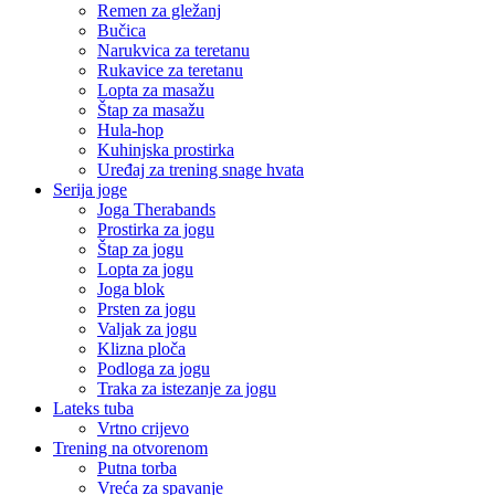
Remen za gležanj
Bučica
Narukvica za teretanu
Rukavice za teretanu
Lopta za masažu
Štap za masažu
Hula-hop
Kuhinjska prostirka
Uređaj za trening snage hvata
Serija joge
Joga Therabands
Prostirka za jogu
Štap za jogu
Lopta za jogu
Joga blok
Prsten za jogu
Valjak za jogu
Klizna ploča
Podloga za jogu
Traka za istezanje za jogu
Lateks tuba
Vrtno crijevo
Trening na otvorenom
Putna torba
Vreća za spavanje