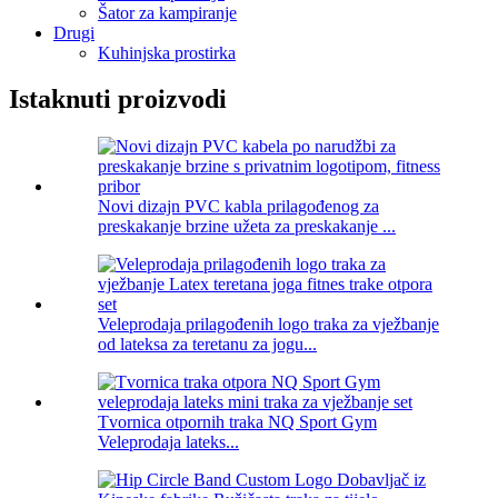
Šator za kampiranje
Drugi
Kuhinjska prostirka
Istaknuti proizvodi
Novi dizajn PVC kabla prilagođenog za
preskakanje brzine užeta za preskakanje ...
Veleprodaja prilagođenih logo traka za vježbanje
od lateksa za teretanu za jogu...
Tvornica otpornih traka NQ Sport Gym
Veleprodaja lateks...