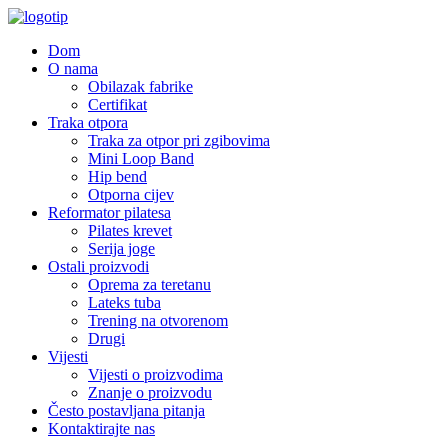
Dom
O nama
Obilazak fabrike
Certifikat
Traka otpora
Traka za otpor pri zgibovima
Mini Loop Band
Hip bend
Otporna cijev
Reformator pilatesa
Pilates krevet
Serija joge
Ostali proizvodi
Oprema za teretanu
Lateks tuba
Trening na otvorenom
Drugi
Vijesti
Vijesti o proizvodima
Znanje o proizvodu
Često postavljana pitanja
Kontaktirajte nas