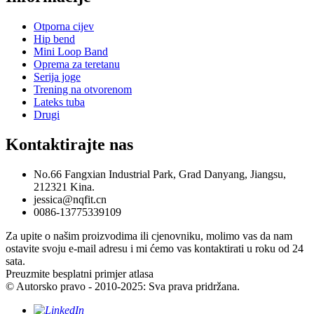
Otporna cijev
Hip bend
Mini Loop Band
Oprema za teretanu
Serija joge
Trening na otvorenom
Lateks tuba
Drugi
Kontaktirajte nas
No.66 Fangxian Industrial Park, Grad Danyang, Jiangsu,
212321 Kina.
jessica@nqfit.cn
0086-13775339109
Za upite o našim proizvodima ili cjenovniku, molimo vas da nam
ostavite svoju e-mail adresu i mi ćemo vas kontaktirati u roku od 24
sata.
Preuzmite besplatni primjer atlasa
© Autorsko pravo - 2010-2025: Sva prava pridržana.