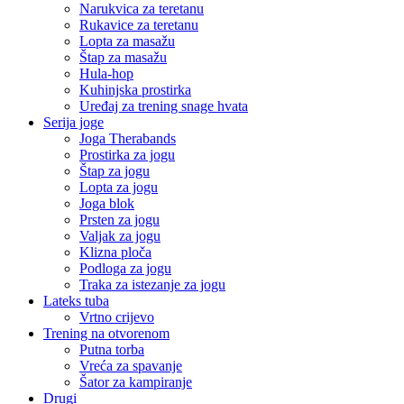
Narukvica za teretanu
Rukavice za teretanu
Lopta za masažu
Štap za masažu
Hula-hop
Kuhinjska prostirka
Uređaj za trening snage hvata
Serija joge
Joga Therabands
Prostirka za jogu
Štap za jogu
Lopta za jogu
Joga blok
Prsten za jogu
Valjak za jogu
Klizna ploča
Podloga za jogu
Traka za istezanje za jogu
Lateks tuba
Vrtno crijevo
Trening na otvorenom
Putna torba
Vreća za spavanje
Šator za kampiranje
Drugi