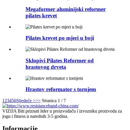
Megaformer aluminijski reformer
pilates krevet
Pilates krevet po mjeri u boji
Sklopivi Pilates Reformer od
hrastovog drveta
Hrastov reformator s tornjem
1
2
3
4
5
6
Sljedeće >
>>
Stranica 1 / 7
VIZIJA Biti priznati lider u proizvođaču i izvozniku proizvoda za
jogu i fitness u narednih 3-5 godina.
Informacije