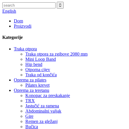
English
Dom
Proizvodi
Kategorije
Traka otpora
Traka otpora za zgibove 2080 mm
Mini Loop Band
Hip bend
Otporna cijev
Traka od končića
Oprema za pilates
Pilates krevet
Oprema za teretanu
Konopac za preskakanje
TRX
Jastučić za ramena
Abdominalni valjak
Gire
Remen za gležanj
Bučica