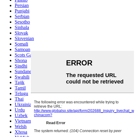
Persian
Punjabi
Serbian
Sesotho
Sinhala
Slovak
Slovenian
Somali
Samoan
Scots Gaelic
Shona
Sindhi
Sundanese
Swahili
Tajik
Tamil
Telugu
Thai
Ukrainian
Urdu
Uzbek
Vietnamese
Welsh
Xhosa