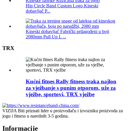
Hip Circle Band Custom Logo Kineski
dobavljač P...
Kineski dobavljač Fabrički prilagođeni u boji
2080mm Pull Up L ...
TRX
Kućni fitnes Rally fitness traka najlon
za vježbanje s punim otporom, uže za
vježbe, sportovi, TRX vježbe
VIZIJA Biti priznati lider u proizvođaču i izvozniku proizvoda za
jogu i fitness u narednih 3-5 godina.
Informacije