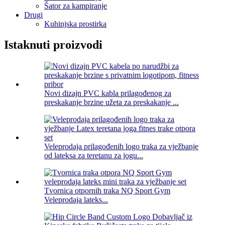
Šator za kampiranje
Drugi
Kuhinjska prostirka
Istaknuti proizvodi
Novi dizajn PVC kabla prilagođenog za
preskakanje brzine užeta za preskakanje ...
Veleprodaja prilagođenih logo traka za vježbanje
od lateksa za teretanu za jogu...
Tvornica otpornih traka NQ Sport Gym
Veleprodaja lateks...