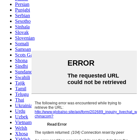
Persian
Punjabi
Serbian
Sesotho
Sinhala
Slovak
Slovenian
Somali
Samoan
Scots Gaelic
Shona
Sindhi
Sundanese
Swahili
Tajik
Tamil
Telugu
Thai
Ukrainian
Urdu
Uzbek
Vietnamese
Welsh
Xhosa
Yiddish