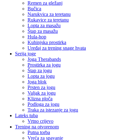
Remen za gležanj
Bučica
Narukvica za teretanu
Rukavice za teretanu
Lopta za masažu
Štap za masažu
Hula-hop
Kuhinjska prostirka
Uređaj za trening snage hvata
Serija joge
Joga Therabands
Prostirka za jogu
Štap za jogu
Lopta za jogu
Joga blok
Prsten za jogu
Valjak za jogu
Klizna ploča
Podloga za jogu
Traka za istezanje za jogu
Lateks tuba
Vrtno crijevo
Trening na otvorenom
Putna torba
Vreća za spavanje