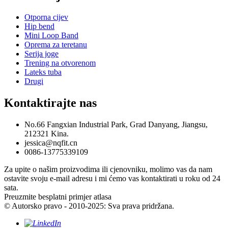
Otporna cijev
Hip bend
Mini Loop Band
Oprema za teretanu
Serija joge
Trening na otvorenom
Lateks tuba
Drugi
Kontaktirajte nas
No.66 Fangxian Industrial Park, Grad Danyang, Jiangsu,
212321 Kina.
jessica@nqfit.cn
0086-13775339109
Za upite o našim proizvodima ili cjenovniku, molimo vas da nam
ostavite svoju e-mail adresu i mi ćemo vas kontaktirati u roku od 24
sata.
Preuzmite besplatni primjer atlasa
© Autorsko pravo - 2010-2025: Sva prava pridržana.