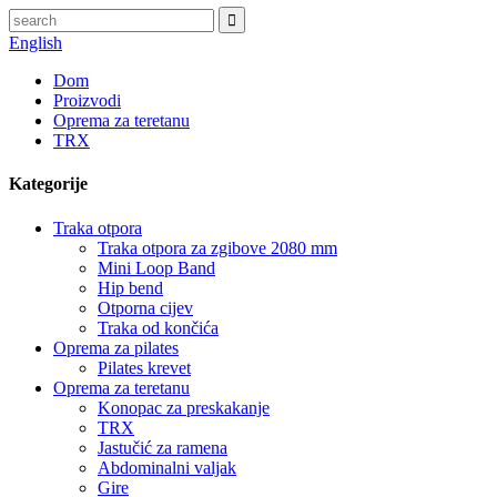
English
Dom
Proizvodi
Oprema za teretanu
TRX
Kategorije
Traka otpora
Traka otpora za zgibove 2080 mm
Mini Loop Band
Hip bend
Otporna cijev
Traka od končića
Oprema za pilates
Pilates krevet
Oprema za teretanu
Konopac za preskakanje
TRX
Jastučić za ramena
Abdominalni valjak
Gire