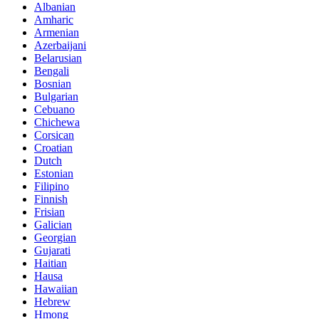
Albanian
Amharic
Armenian
Azerbaijani
Belarusian
Bengali
Bosnian
Bulgarian
Cebuano
Chichewa
Corsican
Croatian
Dutch
Estonian
Filipino
Finnish
Frisian
Galician
Georgian
Gujarati
Haitian
Hausa
Hawaiian
Hebrew
Hmong