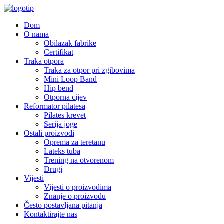
Dom
O nama
Obilazak fabrike
Certifikat
Traka otpora
Traka za otpor pri zgibovima
Mini Loop Band
Hip bend
Otporna cijev
Reformator pilatesa
Pilates krevet
Serija joge
Ostali proizvodi
Oprema za teretanu
Lateks tuba
Trening na otvorenom
Drugi
Vijesti
Vijesti o proizvodima
Znanje o proizvodu
Često postavljana pitanja
Kontaktirajte nas