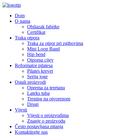
Dom
O nama
Obilazak fabrike
Certifikat
Traka otpora
Traka za otpor pri zgibovima
Mini Loop Band
Hip bend
Otporna cijev
Reformator pilatesa
Pilates krevet
Serija joge
Ostali proizvodi
Oprema za teretanu
Lateks tuba
Trening na otvorenom
Drugi
Vijesti
Vijesti o proizvodima
Znanje o proizvodu
Često postavljana pitanja
Kontaktirajte nas