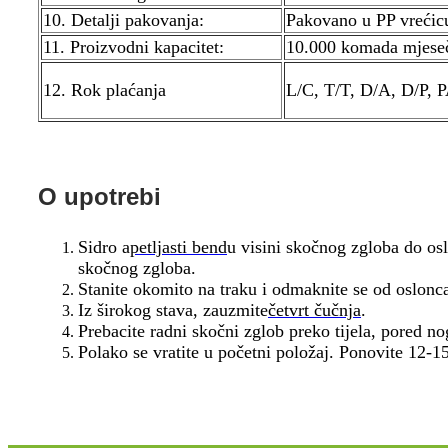
10. Detalji pakovanja:
Pakovano u PP vrećicu
11. Proizvodni kapacitet:
10.000 komada mjese
12. Rok plaćanja
L/C, T/T, D/A, D/
O upotrebi
Sidro a
petljasti bend
u visini skočnog zgloba do os
skočnog zgloba.
Stanite okomito na traku i odmaknite se od oslonca
Iz širokog stava, zauzmite
četvrt čučnja
.
Prebacite radni skočni zglob preko tijela, pored nog
Polako se vratite u početni položaj. Ponovite 12-15