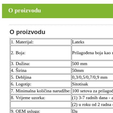
O proizvodu
O proizvodu
1. Materijal:
Lateks
2. Boja:
Prilagođena boja kao n
3. Dužina:
500 mm
4. Širina
50mm
5. Debljina
0,3/0,5/0,7/0,9 mm
6. Logotip:
Sitotisak
7. Minimalna količina narudžbe:
100 setova za prilago
8. Vrijeme uzorka:
(1) 3-7 radnih dana - 
(2) u roku od 2 radna 
9. OEM usluga:
Da