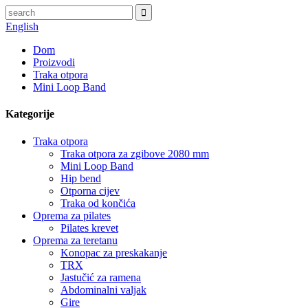
English
Dom
Proizvodi
Traka otpora
Mini Loop Band
Kategorije
Traka otpora
Traka otpora za zgibove 2080 mm
Mini Loop Band
Hip bend
Otporna cijev
Traka od končića
Oprema za pilates
Pilates krevet
Oprema za teretanu
Konopac za preskakanje
TRX
Jastučić za ramena
Abdominalni valjak
Gire