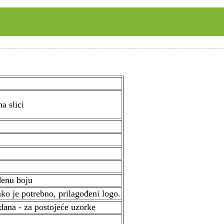
a slici
đenu boju
ako je potrebno, prilagođeni logo.
dana - za postojeće uzorke