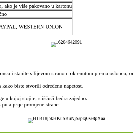
, ako je više pakovano u kartonu
čno
P, PAYPAL, WESTERN UNION
lonca i stanite s lijevom stranom okrenutom prema osloncu, 
 kako biste stvorili određenu napetost.
e u kojoj stojite, stišćući bedra zajedno.
 puta prije promjene strane.