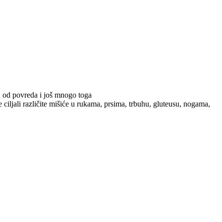
ju od povreda i još mnogo toga
e ciljali različite mišiće u rukama, prsima, trbuhu, gluteusu, nogama,