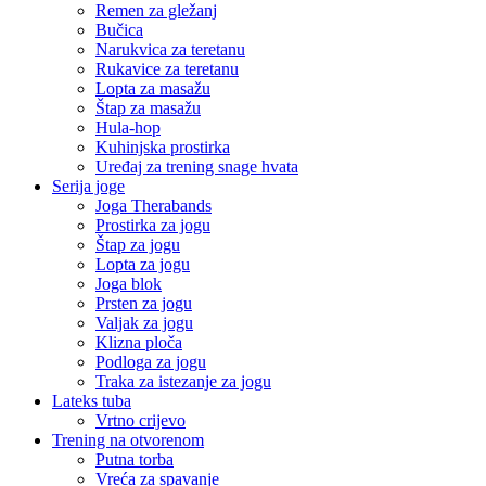
Remen za gležanj
Bučica
Narukvica za teretanu
Rukavice za teretanu
Lopta za masažu
Štap za masažu
Hula-hop
Kuhinjska prostirka
Uređaj za trening snage hvata
Serija joge
Joga Therabands
Prostirka za jogu
Štap za jogu
Lopta za jogu
Joga blok
Prsten za jogu
Valjak za jogu
Klizna ploča
Podloga za jogu
Traka za istezanje za jogu
Lateks tuba
Vrtno crijevo
Trening na otvorenom
Putna torba
Vreća za spavanje