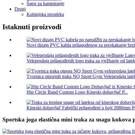
Šator za kampiranje
Drugi
Kuhinjska prostirka
Istaknuti proizvodi
Novi dizajn PVC kabla prilagođenog za preskakanje brzin
Veleprodaja prilagođenih logo traka za vježbanje od lateks
Tvornica otpornih traka NQ Sport Gym Veleprodaja latek
Hip Circle Band Custom Logo Kineski dobavljač P...
Kineski dobavljač Fabrički prilagođeni u boji 2080mm Pu
Sportska joga elastična mini traka za snagu kukova pr