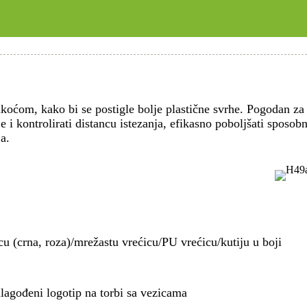
lakoćom, kako bi se postigle bolje plastične svrhe. Pogodan 
anje i kontrolirati distancu istezanja, efikasno poboljšati sposob
a.
u (crna, roza)/mrežastu vrećicu/PU vrećicu/kutiju u boji
lagođeni logotip na torbi sa vezicama