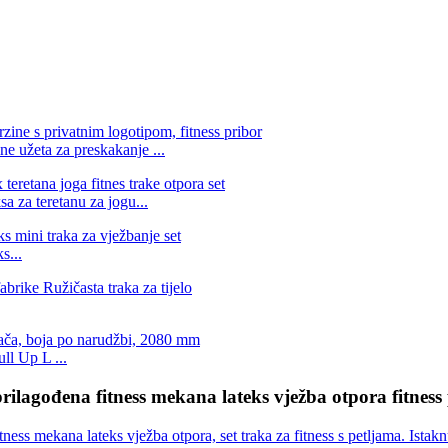
e užeta za preskakanje ...
a za teretanu za jogu...
s...
ll Up L ...
ilagođena fitness mekana lateks vježba otpora fitness p