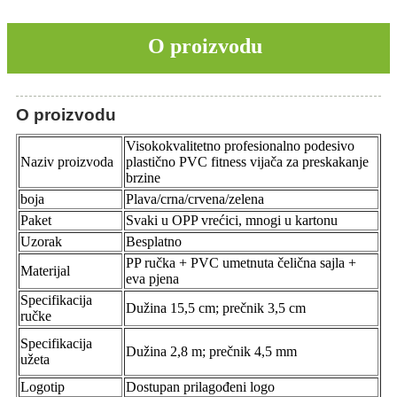
O proizvodu
O proizvodu
Visokokvalitetno profesionalno podesivo
Naziv proizvoda
plastično PVC fitness vijača za preskakanje
brzine
boja
Plava/crna/crvena/zelena
Paket
Svaki u OPP vrećici, mnogi u kartonu
Uzorak
Besplatno
PP ručka + PVC umetnuta čelična sajla +
Materijal
eva pjena
Specifikacija
Dužina 15,5 cm; prečnik 3,5 cm
ručke
Specifikacija
Dužina 2,8 m; prečnik 4,5 mm
užeta
Logotip
Dostupan prilagođeni logo