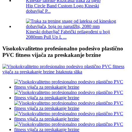
Hip Circle Band Custom Logo Kineski
dobavljač P...
Kineski dobavljač Fabrički prilagođeni u boji
2080mm Pull Up L ...
Visokokvalitetno profesionalno podesivo plastično
PVC fitness vijača za preskakanje brzine