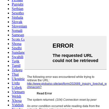
Punjabi
Serbian
Sesotho
Sinhala
Slovak
Slovenian
Somali
Samoan
Scots Gaelic
Shona
Sindhi
Sundanese
Swahili
Tajik
Tamil
Telugu
Thai
Ukrainian
Urdu
Uzbek
Vietnamese
Welsh
Xhosa
Yiddish