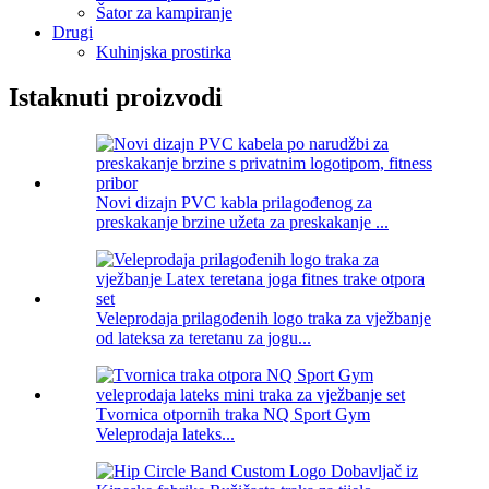
Šator za kampiranje
Drugi
Kuhinjska prostirka
Istaknuti proizvodi
Novi dizajn PVC kabla prilagođenog za
preskakanje brzine užeta za preskakanje ...
Veleprodaja prilagođenih logo traka za vježbanje
od lateksa za teretanu za jogu...
Tvornica otpornih traka NQ Sport Gym
Veleprodaja lateks...