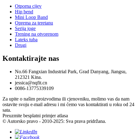
Otporna cijev
Hip bend
Mini Loop Band
Oprema za teretanu
Serija joge
Trening na otvorenom
Lateks tuba
Drugi
Kontaktirajte nas
No.66 Fangxian Industrial Park, Grad Danyang, Jiangsu,
212321 Kina.
jessica@nqfit.cn
0086-13775339109
Za upite o našim proizvodima ili cjenovniku, molimo vas da nam
ostavite svoju e-mail adresu i mi ćemo vas kontaktirati u roku od 24
sata.
Preuzmite besplatni primjer atlasa
© Autorsko pravo - 2010-2025: Sva prava pridržana.