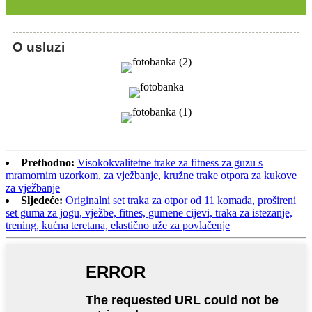
O usluzi
Prethodno:
Visokokvalitetne trake za fitness za guzu s
mramornim uzorkom, za vježbanje, kružne trake otpora za kukove
za vježbanje
Sljedeće:
Originalni set traka za otpor od 11 komada, prošireni
set guma za jogu, vježbe, fitnes, gumene cijevi, traka za istezanje,
trening, kućna teretana, elastično uže za povlačenje