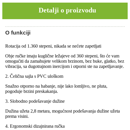
Detalji o proizvodu
O funkciji
Rotacija od 1.360 stepeni, nikada se nećete zapetljati
Obje ručke imaju kuglične ležajeve od 360 stepeni, što će vam
omogućiti da zamahujete velikom brzinom, bez buke, glatko, bez
vibracija, sa dugotrajnom inercijom i otporni ste na zapetljavanje.
2. Čelična sajla s PVC uloškom
Snažno otporno na habanje, nije lako lomljivo, ne pluta,
pogoduje brzini preskakanja.
3. Slobodno podešavanje dužine
Dužina užeta 2,8 metara, mogućnost podešavanja dužine užeta
prema visini.
4. Ergonomski dizajnirana ručka