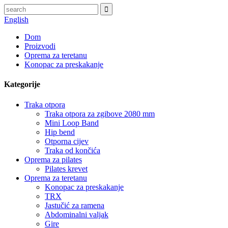
English
Dom
Proizvodi
Oprema za teretanu
Konopac za preskakanje
Kategorije
Traka otpora
Traka otpora za zgibove 2080 mm
Mini Loop Band
Hip bend
Otporna cijev
Traka od končića
Oprema za pilates
Pilates krevet
Oprema za teretanu
Konopac za preskakanje
TRX
Jastučić za ramena
Abdominalni valjak
Gire