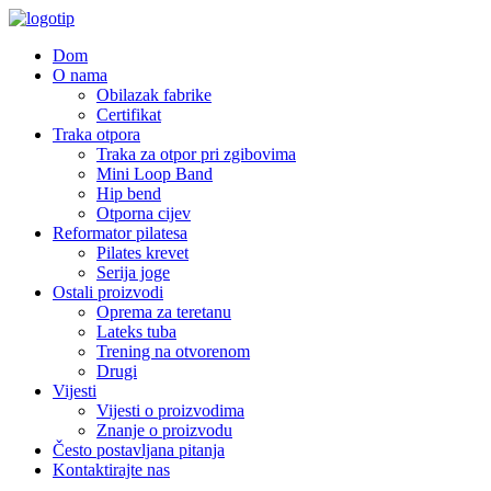
Dom
O nama
Obilazak fabrike
Certifikat
Traka otpora
Traka za otpor pri zgibovima
Mini Loop Band
Hip bend
Otporna cijev
Reformator pilatesa
Pilates krevet
Serija joge
Ostali proizvodi
Oprema za teretanu
Lateks tuba
Trening na otvorenom
Drugi
Vijesti
Vijesti o proizvodima
Znanje o proizvodu
Često postavljana pitanja
Kontaktirajte nas