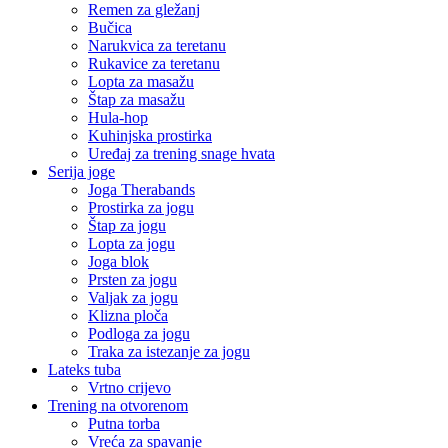
Remen za gležanj
Bučica
Narukvica za teretanu
Rukavice za teretanu
Lopta za masažu
Štap za masažu
Hula-hop
Kuhinjska prostirka
Uređaj za trening snage hvata
Serija joge
Joga Therabands
Prostirka za jogu
Štap za jogu
Lopta za jogu
Joga blok
Prsten za jogu
Valjak za jogu
Klizna ploča
Podloga za jogu
Traka za istezanje za jogu
Lateks tuba
Vrtno crijevo
Trening na otvorenom
Putna torba
Vreća za spavanje