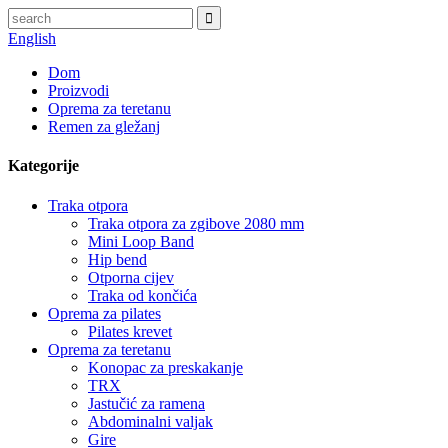
English
Dom
Proizvodi
Oprema za teretanu
Remen za gležanj
Kategorije
Traka otpora
Traka otpora za zgibove 2080 mm
Mini Loop Band
Hip bend
Otporna cijev
Traka od končića
Oprema za pilates
Pilates krevet
Oprema za teretanu
Konopac za preskakanje
TRX
Jastučić za ramena
Abdominalni valjak
Gire