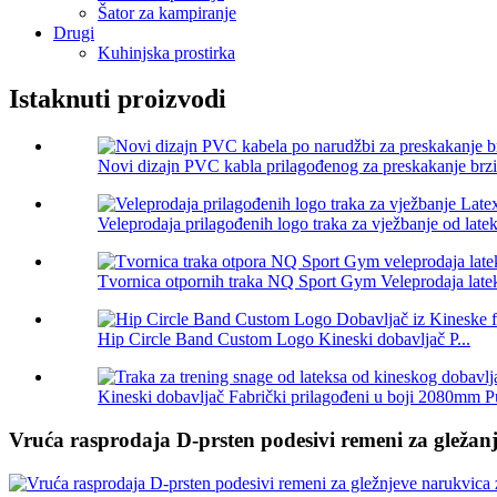
Šator za kampiranje
Drugi
Kuhinjska prostirka
Istaknuti proizvodi
Novi dizajn PVC kabla prilagođenog za preskakanje brzin
Veleprodaja prilagođenih logo traka za vježbanje od lateks
Tvornica otpornih traka NQ Sport Gym Veleprodaja latek
Hip Circle Band Custom Logo Kineski dobavljač P...
Kineski dobavljač Fabrički prilagođeni u boji 2080mm Pu
Vruća rasprodaja D-prsten podesivi remeni za gležanj