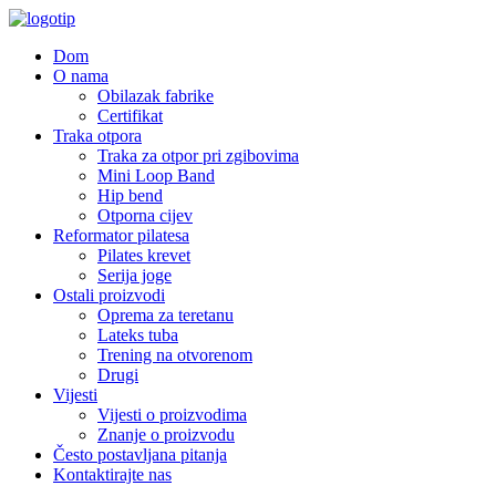
Dom
O nama
Obilazak fabrike
Certifikat
Traka otpora
Traka za otpor pri zgibovima
Mini Loop Band
Hip bend
Otporna cijev
Reformator pilatesa
Pilates krevet
Serija joge
Ostali proizvodi
Oprema za teretanu
Lateks tuba
Trening na otvorenom
Drugi
Vijesti
Vijesti o proizvodima
Znanje o proizvodu
Često postavljana pitanja
Kontaktirajte nas