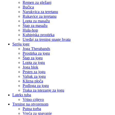
Remen za gležanj
Bučica
Narukvica za teretanu
Rukavice za teretanu
Lopta za masažu
Štap za masažu
Hula-hop
Kuhinjska prostirka
Uređaj za trening snage hvata
Serija joge
Joga Therabands
Prostirka za jogu
Štap za jogu
Lopta za jogu
Joga blok
Prsten za jogu
Valjak za jogu
Klizna ploča
Podloga za jogu
Traka za istezanje za jogu
Lateks tuba
Vrtno crijevo
Trening na otvorenom
Putna torba
Vreća za spavanje