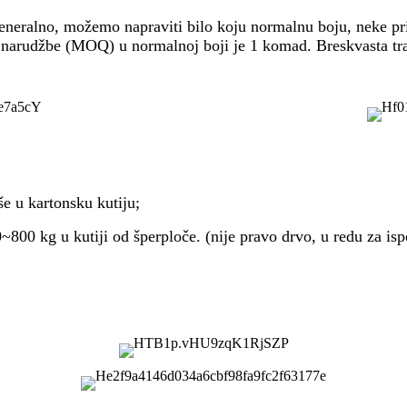
eneralno, možemo napraviti bilo koju normalnu boju, neke pr
arudžbe (MOQ) u normalnoj boji je 1 komad. Breskvasta traka 
še u kartonsku kutiju;
800 kg u kutiji od šperploče. (nije pravo drvo, u redu za isp