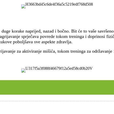
e duge korake naprijed, nazad i bočno. Bit će to vaše savršeno 
Zagrijavanje sprječava povrede tokom treninga i doprinosi fiz
 kukove poboljšava sve aspekte zdravlja.
rijavanje za aktiviranje mišića, tokom treninga za održavanje f