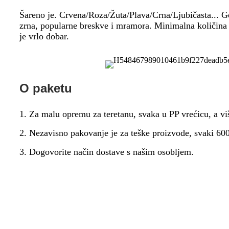
Šareno je. Crvena/Roza/Žuta/Plava/Crna/Ljubičasta... G
zrna, popularne breskve i mramora. Minimalna količina n
je vrlo dobar.
O paketu
1. Za malu opremu za teretanu, svaka u PP vrećicu, a vi
2. Nezavisno pakovanje je za teške proizvode, svaki 600~
3. Dogovorite način dostave s našim osobljem.