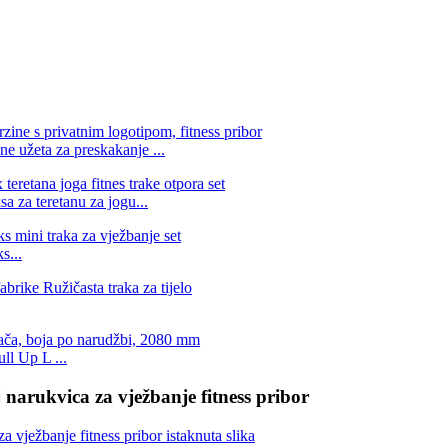
e užeta za preskakanje ...
a za teretanu za jogu...
s...
ll Up L ...
 narukvica za vježbanje fitness pribor