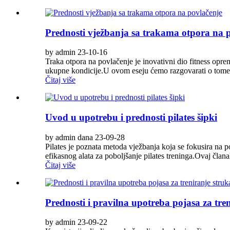
Prednosti vježbanja sa trakama otpora na 
by admin 23-10-16
Traka otpora na povlačenje je inovativni dio fitness oprem
ukupne kondicije.U ovom eseju ćemo razgovarati o tome š
Čitaj više
Uvod u upotrebu i prednosti pilates šipki
by admin dana 23-09-28
Pilates je poznata metoda vježbanja koja se fokusira na po
efikasnog alata za poboljšanje pilates treninga.Ovaj članak 
Čitaj više
Prednosti i pravilna upotreba pojasa za tre
by admin 23-09-22