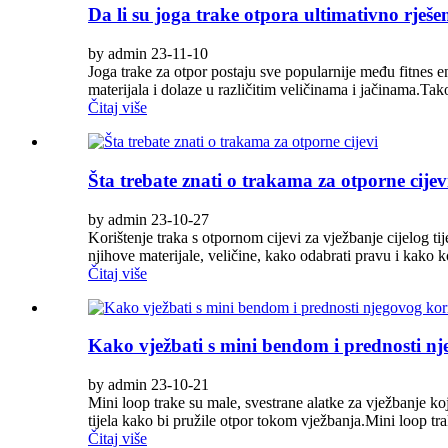
Da li su joga trake otpora ultimativno rješ
by admin 23-11-10
Joga trake za otpor postaju sve popularnije među fitnes e
materijala i dolaze u različitim veličinama i jačinama.Ta
Čitaj više
Šta trebate znati o trakama za otporne cijev
by admin 23-10-27
Korištenje traka s otpornom cijevi za vježbanje cijelog tij
njihove materijale, veličine, kako odabrati pravu i kako kor
Čitaj više
Kako vježbati s mini bendom i prednosti nj
by admin 23-10-21
Mini loop trake su male, svestrane alatke za vježbanje koje
tijela kako bi pružile otpor tokom vježbanja.Mini loop tra
Čitaj više