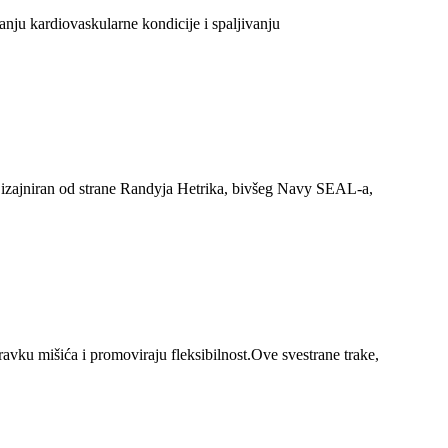
šanju kardiovaskularne kondicije i spaljivanju
je.Dizajniran od strane Randyja Hetrika, bivšeg Navy SEAL-a,
vku mišića i promoviraju fleksibilnost.Ove svestrane trake,