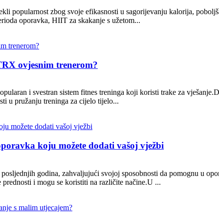
stekli popularnost zbog svoje efikasnosti u sagorijevanju kalorija, pobolj
erioda oporavka, HIIT za skakanje s užetom...
 TRX ovjesnim trenerom?
opularan i svestran sistem fitnes treninga koji koristi trake za vješan
u pružanju treninga za cijelo tijelo...
 oporavka koju možete dodati vašoj vježbi
posljednjih godina, zahvaljujući svojoj sposobnosti da pomognu u opora
prednosti i mogu se koristiti na različite načine.U ...