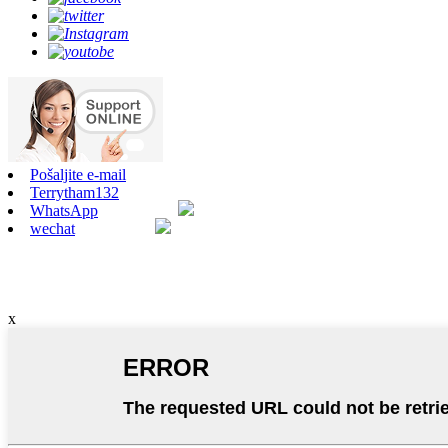
Pošaljite e-mail
Terrytham132
WhatsApp
wechat
x