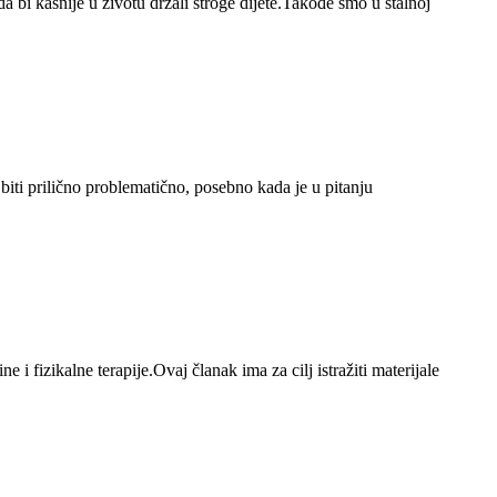
 bi kasnije u životu držali stroge dijete.Takođe smo u stalnoj
ti prilično problematično, posebno kada je u pitanju
 i fizikalne terapije.Ovaj članak ima za cilj istražiti materijale