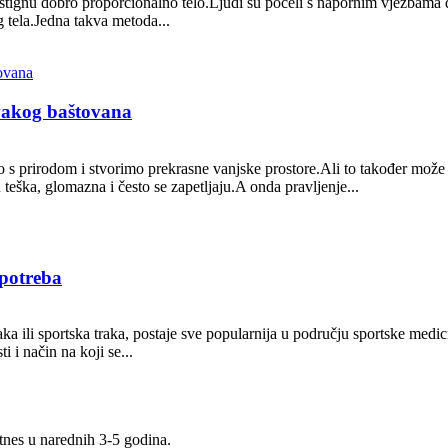
ostignu dobro proporcionalno telo.Ljudi su počeli s napornim vježbama da
 tela.Jedna takva metoda...
svakog baštovana
 prirodom i stvorimo prekrasne vanjske prostore.Ali to također može bi
 teška, glomazna i često se zapetljaju.A onda pravljenje...
upotreba
ka ili sportska traka, postaje sve popularnija u području sportske medicine
i i način na koji se...
itnes u narednih 3-5 godina.