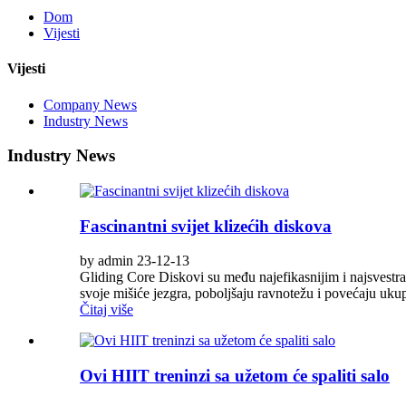
Dom
Vijesti
Vijesti
Company News
Industry News
Industry News
Fascinantni svijet klizećih diskova
by admin 23-12-13
Gliding Core Diskovi su među najefikasnijim i najsvestra
svoje mišiće jezgra, poboljšaju ravnotežu i povećaju ukupnu
Čitaj više
Ovi HIIT treninzi sa užetom će spaliti salo