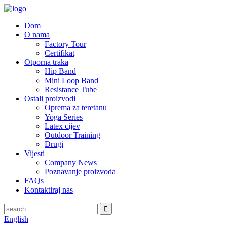
Dom
O nama
Factory Tour
Certifikat
Otporna traka
Hip Band
Mini Loop Band
Resistance Tube
Ostali proizvodi
Oprema za teretanu
Yoga Series
Latex cijev
Outdoor Training
Drugi
Vijesti
Company News
Poznavanje proizvoda
FAQs
Kontaktiraj nas
English