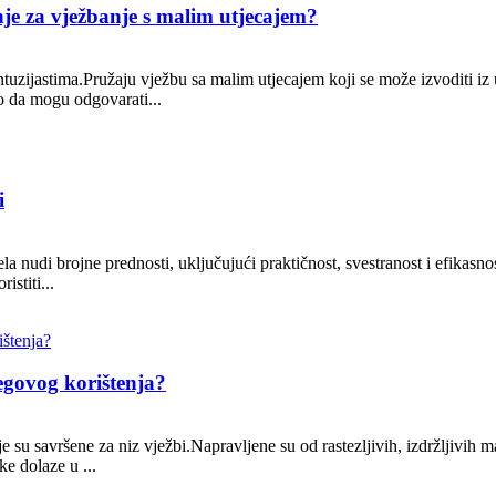
enje za vježbanje s malim utjecajem?
ntuzijastima.Pružaju vježbu sa malim utjecajem koji se može izvoditi iz
ko da mogu odgovarati...
i
ela nudi brojne prednosti, uključujući praktičnost, svestranost i efikasn
istiti...
egovog korištenja?
 su savršene za niz vježbi.Napravljene su od rastezljivih, izdržljivih ma
ke dolaze u ...