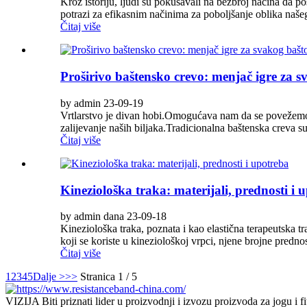
Kroz istoriju, ljudi su pokušavali na bezbroj načina da p
potrazi za efikasnim načinima za poboljšanje oblika našeg
Čitaj više
Proširivo baštensko crevo: menjač igre za 
by admin 23-09-19
Vrtlarstvo je divan hobi.Omogućava nam da se povežemo s
zalijevanje naših biljaka.Tradicionalna baštenska creva su
Čitaj više
Kineziološka traka: materijali, prednosti i 
by admin dana 23-09-18
Kineziološka traka, poznata i kao elastična terapeutska tra
koji se koriste u kineziološkoj vrpci, njene brojne prednost
Čitaj više
1
2
3
4
5
Dalje >
>>
Stranica 1 / 5
VIZIJA Biti priznati lider u proizvodnji i izvozu proizvoda za jogu i f