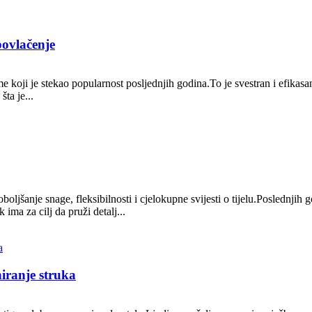
povlačenje
e koji je stekao popularnost posljednjih godina.To je svestran i efikasan
ta je...
boljšanje snage, fleksibilnosti i cjelokupne svijesti o tijelu.Poslednjih
ima za cilj da pruži detalj...
niranje struka