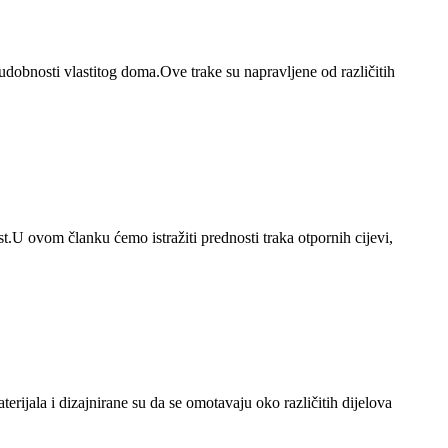
 udobnosti vlastitog doma.Ove trake su napravljene od različitih
ost.U ovom članku ćemo istražiti prednosti traka otpornih cijevi,
terijala i dizajnirane su da se omotavaju oko različitih dijelova